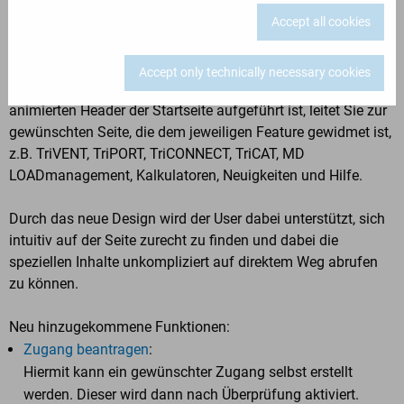
entwickelte Icons sowie den Bereich „Neuigkeiten“ und
Accept all cookies
verleiht TriVIEW ein insgesamt modernes Aussehen, ohne
dabei überladen zu wirken.
Accept only technically necessary cookies
Jeder Menüpunkt, der sowohl in der Navigation als auch im
animierten Header der Startseite aufgeführt ist, leitet Sie zur
gewünschten Seite, die dem jeweiligen Feature gewidmet ist,
z.B. TriVENT, TriPORT, TriCONNECT, TriCAT, MD
LOADmanagement, Kalkulatoren, Neuigkeiten und Hilfe.
Durch das neue Design wird der User dabei unterstützt, sich
intuitiv auf der Seite zurecht zu finden und dabei die
speziellen Inhalte unkompliziert auf direktem Weg abrufen
zu können.
Neu hinzugekommene Funktionen:
Zugang beantragen
:
Hiermit kann ein gewünschter Zugang selbst erstellt
werden. Dieser wird dann nach Überprüfung aktiviert.