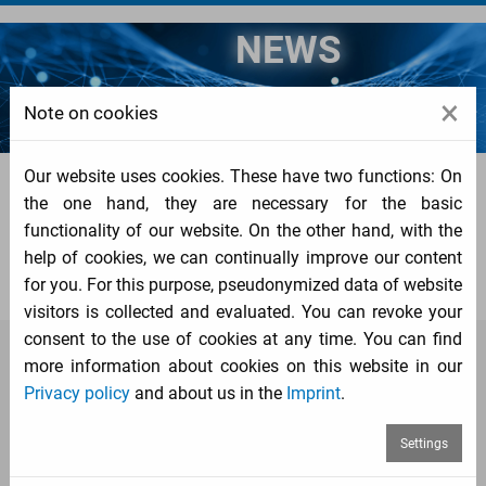
NEWS
×
Note on cookies
Our website uses cookies. These have two functions: On
News
the one hand, they are necessary for the basic
functionality of our website. On the other hand, with the
News and informations about TriVIEW
help of cookies, we can continually improve our content
for you. For this purpose, pseudonymized data of website
visitors is collected and evaluated. You can revoke your
consent to the use of cookies at any time. You can find
today
2020/06/26
more information about cookies on this website in our
Privacy policy
and about us in the
Imprint
.
NEUES SCREENDESIGN FÜR TRIVIEW
Das neue Web-Layout für die Anwendung verfügt über ein
Settings
leicht verständliches Navigationsmenü, individuell