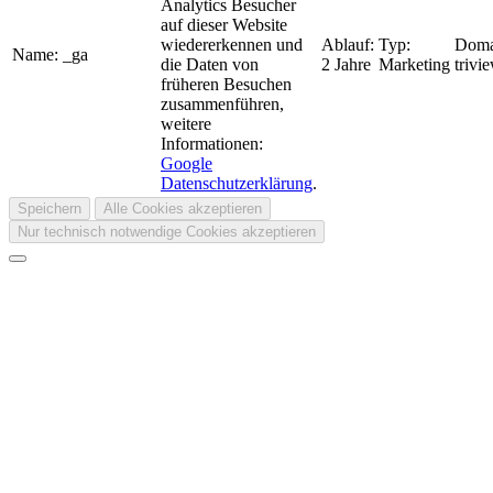
Analytics Besucher
auf dieser Website
wiedererkennen und
Ablauf:
Typ:
Doma
Name:
_ga
die Daten von
2 Jahre
Marketing
trivi
früheren Besuchen
zusammenführen,
weitere
Informationen:
Google
Datenschutzerklärung
.
Speichern
Alle Cookies akzeptieren
Nur technisch notwendige Cookies akzeptieren