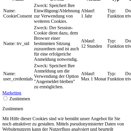
Zweck:
Speichert Ihre
Name:
Einwilligung/Ablehnung
Ablauf:
Typ:
Do
CookieConsent
zur Verwendung von
1 Jahr
Funktion
tri
weiteren Cookies.
Zweck:
Der Session-
Cookie dient dazu, dem
Browser einer
Ablauf:
Typ:
Do
Name:
trv_sid
bestimmten Sitzung
12 Stunden
Funktion
tri
zuzuordnen und ist auch
für eine erfolgreiche
Anmeldung notwendig.
Zweck:
Speichert Ihre
Anmeldung um die
Name:
Ablauf:
Typ:
Do
Verwendung der Option
user_credentials
Max 1 Monat
Funktion
tri
"Angemeldet bleiben"
zu ermöglichen.
Marketing
Zustimmen
Zustimmen
Mit Hilfe dieser Cookies sind wir bemüht unser Angebot für Sie
noch attraktiver zu gestalten. Mittels pseudonymisierter Daten von
Websitenutzern kann der Nutzerfluss analysiert und beurteilt