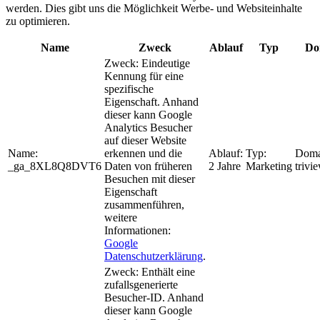
werden. Dies gibt uns die Möglichkeit Werbe- und Websiteinhalte
zu optimieren.
Name
Zweck
Ablauf
Typ
Do
Zweck:
Eindeutige
Kennung für eine
spezifische
Eigenschaft. Anhand
dieser kann Google
Analytics Besucher
auf dieser Website
Name:
erkennen und die
Ablauf:
Typ:
Doma
_ga_8XL8Q8DVT6
Daten von früheren
2 Jahre
Marketing
trivi
Besuchen mit dieser
Eigenschaft
zusammenführen,
weitere
Informationen:
Google
Datenschutzerklärung
.
Zweck:
Enthält eine
zufallsgenerierte
Besucher-ID. Anhand
dieser kann Google